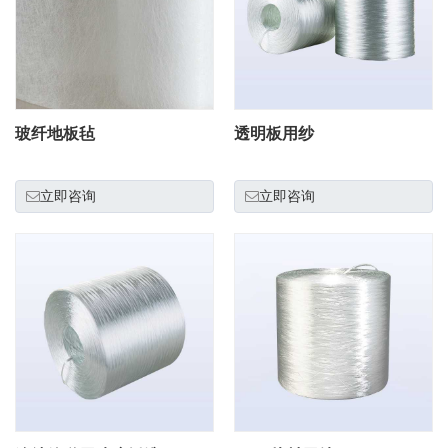
玻纤地板毡
透明板用纱
立即咨询
立即咨询