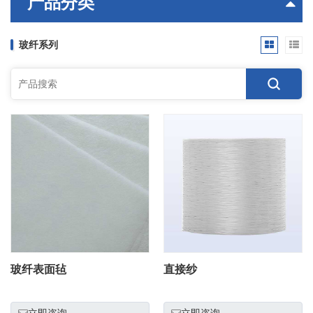
产品分类
玻纤系列
玻纤表面毡
直接纱
立即咨询
立即咨询