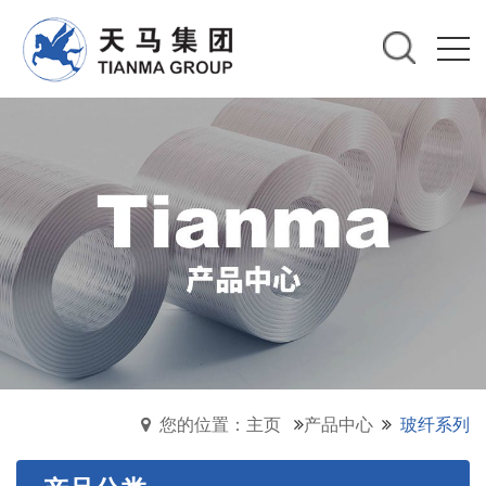
您的位置：主页
产品中心
玻纤系列